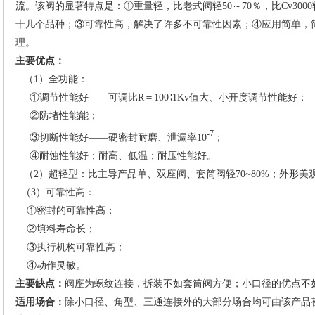
流。该阀的显著特点是：①重量轻，比老式阀轻50～70％，比Cv300
十几个品种；③可靠性高，解决了许多不可靠性因素；④应用简单，
理。
主要优点：
（1）全功能：
①调节性能好——可调比R＝100∶1Kv值大、小开度调节性能好；
②防堵性能能；
-7
③切断性能好——硬密封耐磨、泄漏率10
；
④耐蚀性能好；耐高、低温；耐压性能好。
（2）超轻型：比主导产品单、双座阀、套筒阀轻70~80%；外形美
（3）可靠性高：
①密封的可靠性高；
②填料寿命长；
③执行机构可靠性高；
④动作灵敏。
主要缺点：
阀座为螺纹连接，拆装不如套筒阀方便；小口径的优点不
适用场合：
除小口径、角型、三通连接外的大部分场合均可由该产品