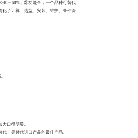
0轻40～60%；②功能全，一个品种可替代
简化了计算、选型、安装、维护、备件管
观。
如大口径明显。
替代；是替代进口产品的最佳产品。