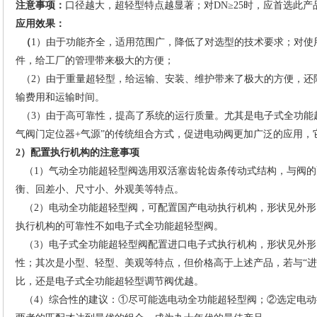
注意事项：
口径越大，超轻型特点越显著；对DN≥25时，应首选此产
应用效果：
（
1）由于功能齐全，适用范围广，降低了对选型的技术要求；对使
件，给工厂的管理带来极大的方便；
（2）由于重量超轻型，给运输、安装、维护带来了极大的方便，还
输费用和运输时间。
（3）由于高可靠性，提高了系统的运行质量。尤其是电子式全功能超
气阀门定位器+气源”的传统组合方式，促进电动阀更加广泛的应用，
2）配置执行机构的注意事项
（1）气动全功能超轻型阀选用双活塞齿轮齿条传动式结构，与阀的
衡、回差小、尺寸小、外观美等特点。
（2）电动全功能超轻型阀，可配置国产电动执行机构，形状见外形
执行机构的可靠性不如电子式全功能超轻型阀。
（3）电子式全功能超轻型阀配置进口电子式执行机构，形状见外形
性；其次是小型、轻型、美观等特点，但价格高于上述产品，若与“进
比，还是电子式全功能超轻型调节阀优越。
（4）综合性的建议：①尽可能选电动全功能超轻型阀；②选定电动